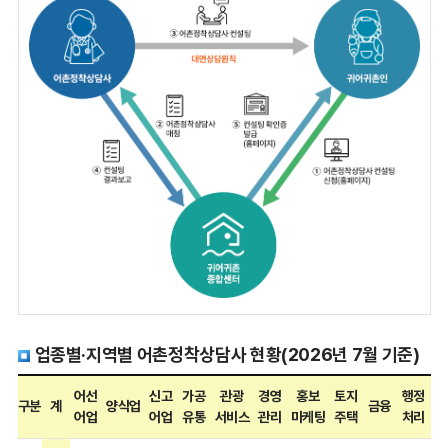
업종별·지역별 어촌정착상담사 현황(2026년 7월 기준)
어선
신고
가공
관광
경영
홍보
토지
행정
구분
계
양식업
금융
어업
어업
유통
서비스
관리
마케팅
주택
처리