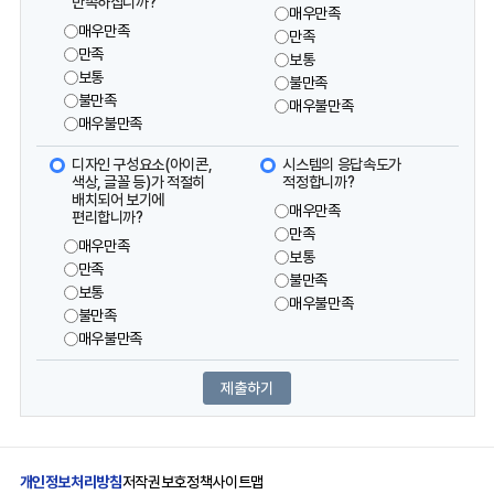
만족하십니까?
매우만족
매우만족
만족
만족
보통
보통
불만족
불만족
매우불만족
매우불만족
디자인 구성요소(아이콘,
시스템의 응답속도가
색상, 글꼴 등)가 적절히
적정합니까?
배치되어 보기에
매우만족
편리합니까?
만족
매우만족
보통
만족
불만족
보통
매우불만족
불만족
매우불만족
개인정보처리방침
저작권보호정책
사이트맵