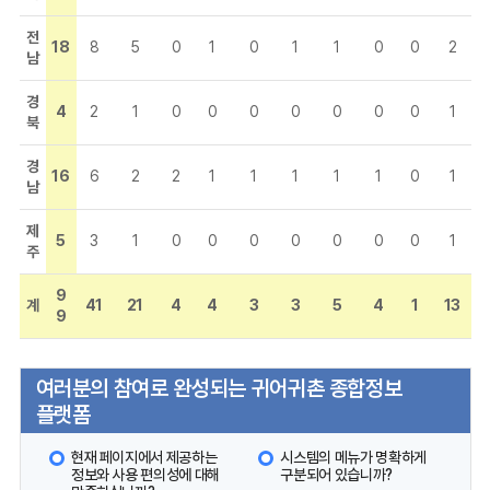
전
18
8
5
0
1
0
1
1
0
0
2
남
경
4
2
1
0
0
0
0
0
0
0
1
북
경
16
6
2
2
1
1
1
1
1
0
1
남
제
5
3
1
0
0
0
0
0
0
0
1
주
9
계
41
21
4
4
3
3
5
4
1
13
9
여러분의 참여로 완성되는 귀어귀촌 종합정보
플랫폼
현재 페이지에서 제공하는
시스템의 메뉴가 명확하게
정보와 사용 편의성에 대해
구분되어 있습니까?