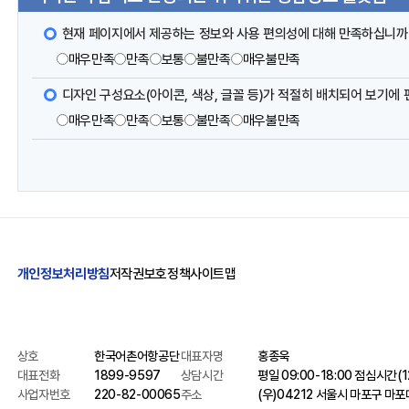
현재 페이지에서 제공하는 정보와 사용 편의성에 대해 만족하십니까
매우만족
만족
보통
불만족
매우불만족
디자인 구성요소(아이콘, 색상, 글꼴 등)가 적절히 배치되어 보기에
매우만족
만족
보통
불만족
매우불만족
개인정보처리방침
저작권보호정책
사이트맵
상호
한국어촌어항공단
대표자명
홍종욱
대표전화
1899-9597
상담시간
평일 09:00-18:00 점심시간(12
사업자번호
220-82-00065
주소
(우)04212 서울시 마포구 마포