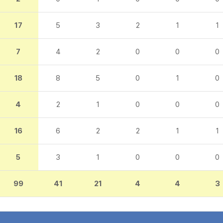
17
5
3
2
1
1
7
4
2
0
0
0
18
8
5
0
1
0
4
2
1
0
0
0
16
6
2
2
1
1
5
3
1
0
0
0
99
41
21
4
4
3