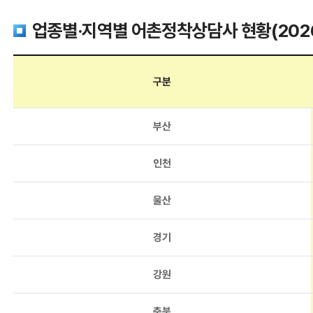
업종별·지역별 어촌정착상담사 현황(2026
구분
부산
인천
울산
경기
강원
충북