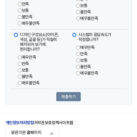
만족
보통
보통
불만족
불만족
매우불만족
매우불만족
디자인 구성요소(아이콘,
시스템의 응답속도가
색상, 글꼴 등)가 적절히
적정합니까?
배치되어 보기에
매우만족
편리합니까?
만족
매우만족
보통
만족
불만족
보통
매우불만족
불만족
매우불만족
개인정보처리방침
저작권보호정책
사이트맵
유관기관 홈페이지